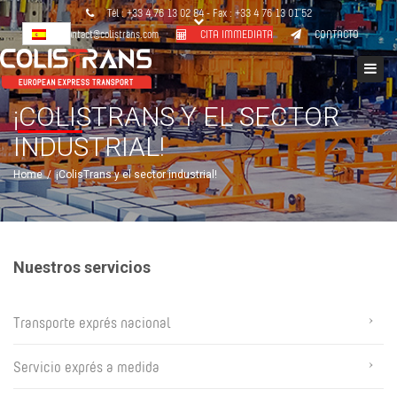
Tél :
+33 4 76 13 02 84
- Fax : +33 4 76 13 01 52
contact@colistrans.com
CITA IMMEDIATA
CONTACTO
Close
top
Togg
bar
navi
¡COLISTRANS Y EL SECTOR
INDUSTRIAL!
Home
¡ColisTrans y el sector industrial!
Nuestros servicios
Transporte exprés nacional
Servicio exprés a medida